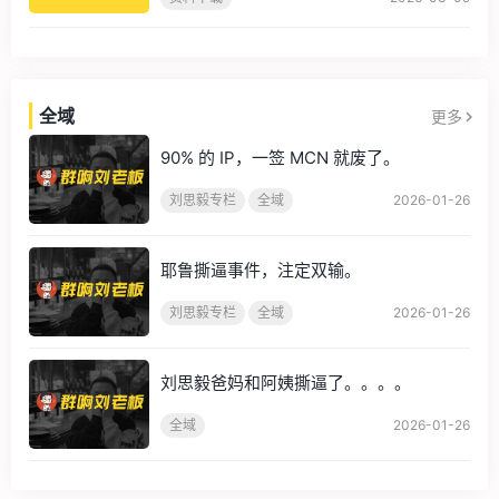
全域
更多
keyboard_arrow_right
90% 的 IP，一签 MCN 就废了。
刘思毅专栏
全域
2026-01-26
耶鲁撕逼事件，注定双输。
刘思毅专栏
全域
2026-01-26
刘思毅爸妈和阿姨撕逼了。。。。
全域
2026-01-26